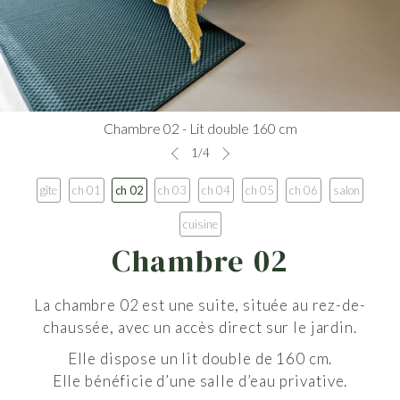
Chambre 02 - Lit double 160 cm
1
/
4
gîte
ch 01
ch 02
ch 03
ch 04
ch 05
ch 06
salon
cuisine
Chambre 02
La chambre 02 est une suite, située au rez-de-
chaussée,
avec un accès direct sur le jardin.
Elle dispose un lit double de 160 cm.
Elle bénéficie d’une salle d’eau privative.