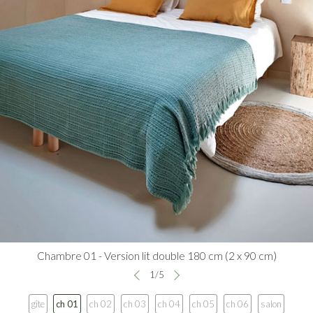
Chambre 01 - Version lit double 180 cm (2 x 90 cm)
1
/
5
gîte
ch 01
ch 02
ch 03
ch 04
ch 05
ch 06
salon