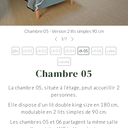
Chambre 05 - Version 2 lits simples 90 cm
1
/
7
gîte
ch 01
ch 02
ch 03
ch 04
ch 05
ch 06
salon
cuisine
Chambre 05
La chambre 05, située à l’étage, peut accueillir 2
personnes.
Elle dispose d’un lit double king size en 180 cm,
modulable en 2 lits simples de 90 cm.
Les chambres 05 et 06 partagent la même salle