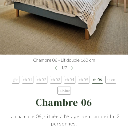
Chambre 06 - Lit double 160 cm
1
/
7
gîte
ch 01
ch 02
ch 03
ch 04
ch 05
ch 06
salon
cuisine
Chambre 06
La chambre 06, située à l’étage, peut accueillir 2
personnes.