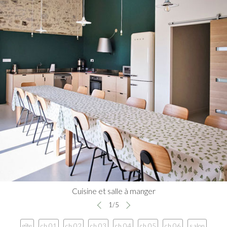
Cuisine et salle à manger
1
/
5
gîte
ch 01
ch 02
ch 03
ch 04
ch 05
ch 06
salon