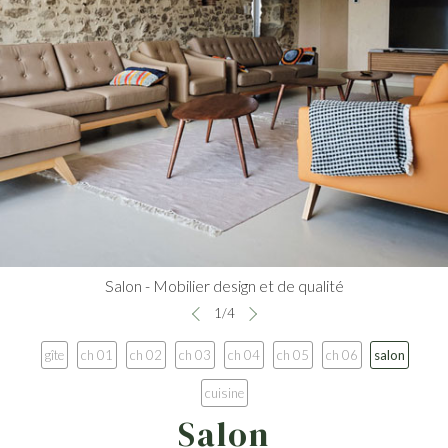
Salon - Mobilier design et de qualité
1
/
4
gîte
ch 01
ch 02
ch 03
ch 04
ch 05
ch 06
salon
cuisine
Salon