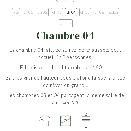
1
/
6
gîte
ch 01
ch 02
ch 03
ch 04
ch 05
ch 06
salon
cuisine
Chambre 04
La chambre 04, située au rez-de-chaussée, peut
accueillir 2 personnes.
Elle dispose d’un lit double en 160 cm.
Sa très grande hauteur sous plafond laisse la place
de rêver en grand...
Les chambres 03 et 04 partagent la même salle de
bain avec WC.