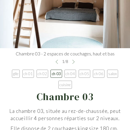
Chambre 03 - 2 espaces de couchages, haut et bas
1
/
8
gîte
ch 01
ch 02
ch 03
ch 04
ch 05
ch 06
salon
cuisine
Chambre 03
La chambre 03, située au rez-de-chaussée, peut
accueillir
4 personnes réparties sur 2 niveaux.
Elle dispose de 2 couchages king size 180 cm,