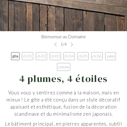
Bienvenue au Domaine
1
/
4
gîte
ch 01
ch 02
ch 03
ch 04
ch 05
ch 06
salon
cuisine
4 plumes, 4 étoiles
Vous vous y sentirez comme à la maison, mais en
mieux ! Le gîte a été conçu dans un style décoratif
apaisant et esthétique, fusion de la décoration
scandinave et du minimalisme zen japonais.
Le bâtiment principal, en pierres apparentes, subtil