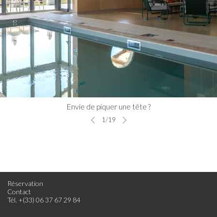
Envie de piquer une tête ?
1
/
19
Réservation
Contact
Tél. +(33) 06 37 67 29 84