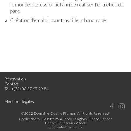
le monde professionnel afin de réaliser l’entretien du
parc.
Création d’emploi pour travailleur handicapé.
Réservation
Contact
Tél. +(33) 06 37 67 29 84
Mentions légales
©2022 Domaine Quatre Plumes.
All Rights Reserved.
Crédit photo :
Fosette by Audrey Langlois
/
Rachel Jabot
/
Benoit Hallereau
/ iStock
Site réalisé par
wizzz